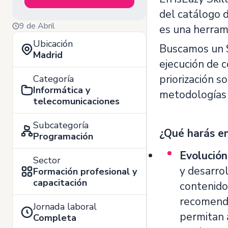
del catálogo 
9 de Abril
es una herram
Ubicación
Buscamos un S
Madrid
ejecución de c
priorización s
Categoría
Informática y
metodologías 
telecomunicaciones
Subcategoría
¿Qué harás en
Programación
Evolución
Sector
y desarro
Formación profesional y
capacitación
contenido
recomenda
Jornada laboral
permitan 
Completa