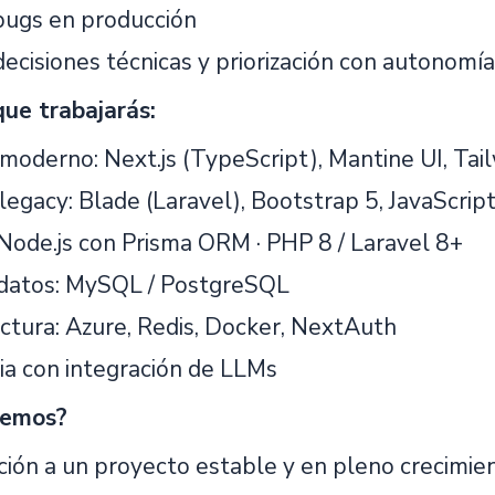
 bugs en producción
ecisiones técnicas y priorización con autonomía
que trabajarás:
moderno: Next.js (TypeScript), Mantine UI, Ta
legacy: Blade (Laravel), Bootstrap 5, JavaScrip
Node.js con Prisma ORM · PHP 8 / Laravel 8+
datos: MySQL / PostgreSQL
uctura: Azure, Redis, Docker, NextAuth
ia con integración de LLMs
cemos?
ción a un proyecto estable y en pleno crecimien