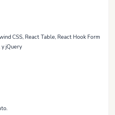
ilwind CSS, React Table, React Hook Form
t y jQuery
to.