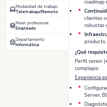
roadmap 
Modalidad de trabajo
Continuid
Teletrabajo/Remoto
clientes c
Nivel profesional
robustas 
Empleado
Infraestr
Departamento
producto,
Informática
¿Qué requisit
Perfil senior 
complejos:
Experiencia e
Configura
Server, B
Diagnósti